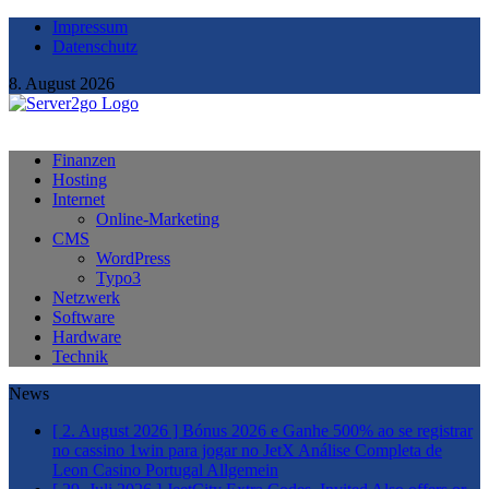
Impressum
Datenschutz
8. August 2026
Finanzen
Hosting
Internet
Online-Marketing
CMS
WordPress
Typo3
Netzwerk
Software
Hardware
Technik
News
[ 2. August 2026 ]
Bónus 2026 e Ganhe 500% ao se registrar
no cassino 1win para jogar no JetX Análise Completa de
Leon Casino Portugal
Allgemein