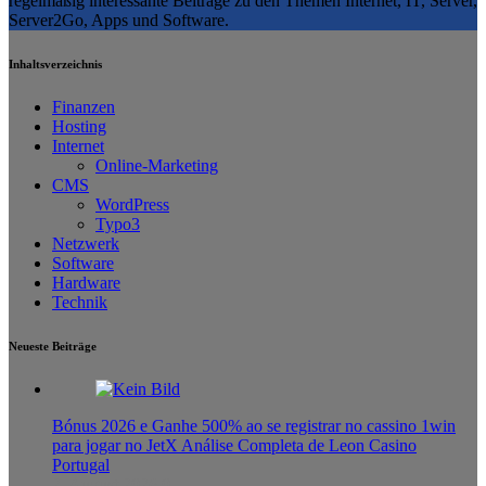
regelmäßig interessante Beiträge zu den Themen Internet, IT, Server,
Server2Go, Apps und Software.
Inhaltsverzeichnis
Finanzen
Hosting
Internet
Online-Marketing
CMS
WordPress
Typo3
Netzwerk
Software
Hardware
Technik
Neueste Beiträge
Bónus 2026 e Ganhe 500% ao se registrar no cassino 1win
para jogar no JetX Análise Completa de Leon Casino
Portugal
2. August 2026
0