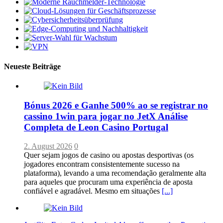
Neueste Beiträge
Bónus 2026 e Ganhe 500% ao se registrar no
cassino 1win para jogar no JetX Análise
Completa de Leon Casino Portugal
2. August 2026
0
Quer sejam jogos de casino ou apostas desportivas (os
jogadores encontram consistentemente sucesso na
plataforma), levando a uma recomendação geralmente alta
para aqueles que procuram uma experiência de aposta
confiável e agradável. Mesmo em situações
[...]