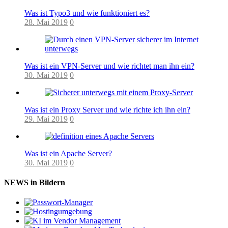
Was ist Typo3 und wie funktioniert es?
28. Mai 2019
0
Was ist ein VPN-Server und wie richtet man ihn ein?
30. Mai 2019
0
Was ist ein Proxy Server und wie richte ich ihn ein?
29. Mai 2019
0
Was ist ein Apache Server?
30. Mai 2019
0
NEWS in Bildern