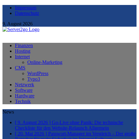
Impressum
Datenschutz
9. August 2026
Finanzen
Hosting
Internet
Online-Marketing
CMS
WordPress
Typo3
Netzwerk
Software
Hardware
Technik
News
[ 9. August 2026 ]
Go-Live ohne Panik: Die technische
Checkliste für den Website-Relaunch
Allgemein
[ 20. Mai 2026 ]
Passwort-Manager im Vergleich – Der große