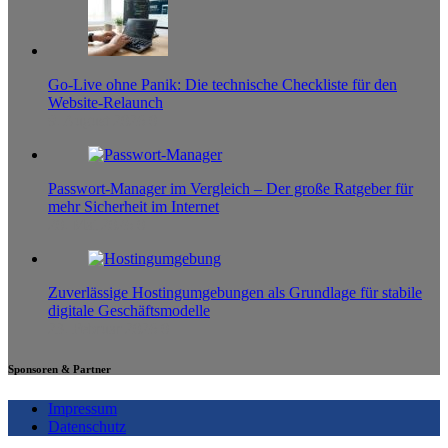
Go-Live ohne Panik: Die technische Checkliste für den
Website-Relaunch
9. August 2026
0
Passwort-Manager im Vergleich – Der große Ratgeber für
mehr Sicherheit im Internet
20. Mai 2026
0
Zuverlässige Hostingumgebungen als Grundlage für stabile
digitale Geschäftsmodelle
23. Februar 2026
0
Sponsoren & Partner
Impressum
Datenschutz