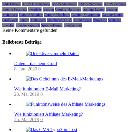
AMD Ryzen
ASUS Chromebook
ASUS Mainboard
ASUS Vivobook
ASUS Zenbook
Externe Festplatte
Festplatte
Gaming
Gaming-Hardware
Gaming-Laptop
Gaming-
Mainboard
Gaming-Monitor
Gaming-Notebook
Gaming-Smartphone
Gaming Laptop
Grafikkarte
Laptop
Mainboard
Mainboard ASUS
Motherboard
Prozessor
Schneller
Speicher
Speicherkapazität
Speicherlösung
Speicherplatz
Keine Kommentare gefunden.
Beliebteste Beiträge
Daten – das neue Gold
8. Juni 2020
0
Wie funktioniert E-Mail Marketing?
23. Mai 2019
0
Wie funktioniert Affiliate Marketing?
25. Mai 2019
0