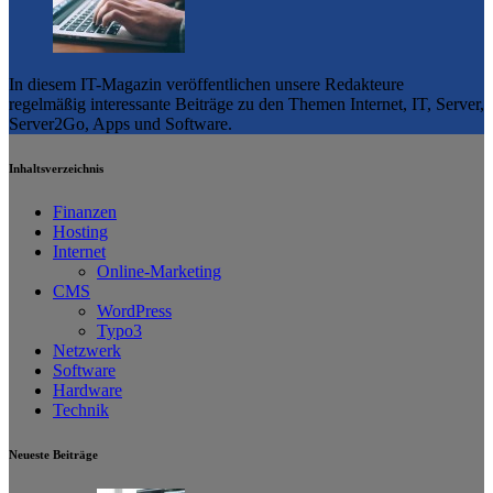
In diesem IT-Magazin veröffentlichen unsere Redakteure
regelmäßig interessante Beiträge zu den Themen Internet, IT, Server,
Server2Go, Apps und Software.
Inhaltsverzeichnis
Finanzen
Hosting
Internet
Online-Marketing
CMS
WordPress
Typo3
Netzwerk
Software
Hardware
Technik
Neueste Beiträge