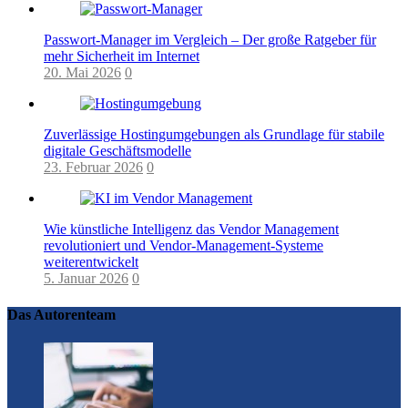
Passwort-Manager im Vergleich – Der große Ratgeber für
mehr Sicherheit im Internet
20. Mai 2026
0
Zuverlässige Hostingumgebungen als Grundlage für stabile
digitale Geschäftsmodelle
23. Februar 2026
0
Wie künstliche Intelligenz das Vendor Management
revolutioniert und Vendor-Management-Systeme
weiterentwickelt
5. Januar 2026
0
Das Autorenteam