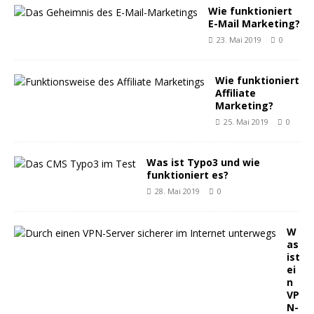
Wie funktioniert
E-Mail Marketing?
23. Mai 2019
0
Wie funktioniert
Affiliate
Marketing?
25. Mai 2019
0
Was ist Typo3 und wie
funktioniert es?
28. Mai 2019
0
W
as
ist
ei
n
VP
N-