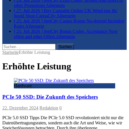
[ 29. Juli 2026 ]
JeetCity Extra Codes, Invited Also offers or
other Promotions
Allgemein
[ 27. Juli 2026 ]
Buy Cannabis Online UK Weed raw thc
liquid Shop CannaCity
Allgemein
[ 25. Juli 2026 ]
JeetCity Casino Bonus No-deposit Incentive
Rules
Allgemein
[ 25. Juli 2026 ]
JeetCity Bonus Codes, Acceptance Now
offers and other Offers
Allgemein
Suchen
nach:
Startseite
Erhöhte Leistung
Erhöhte Leistung
Hardware
PCIe 50 SSD: Die Zukunft des Speichers
22. Dezember 2024
Redaktion
0
PCIe 5.0 SSD Tipps Die PCIe 5.0 SSD revolutioniert nicht nur die
Datenübertragungsraten, sondern auch die Art und Weise, wie wir
Speicherlösungen betrachten. Durch ihre überlegene