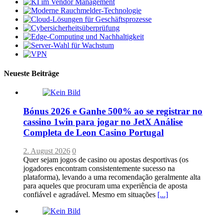
Neueste Beiträge
Bónus 2026 e Ganhe 500% ao se registrar no
cassino 1win para jogar no JetX Análise
Completa de Leon Casino Portugal
2. August 2026
0
Quer sejam jogos de casino ou apostas desportivas (os
jogadores encontram consistentemente sucesso na
plataforma), levando a uma recomendação geralmente alta
para aqueles que procuram uma experiência de aposta
confiável e agradável. Mesmo em situações
[...]