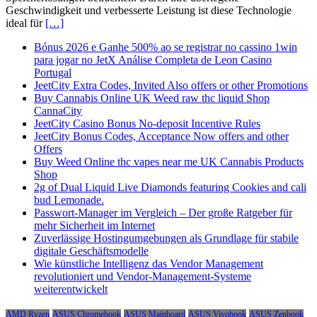
Geschwindigkeit und verbesserte Leistung ist diese Technologie
ideal für
[…]
Bónus 2026 e Ganhe 500% ao se registrar no cassino 1win
para jogar no JetX Análise Completa de Leon Casino
Portugal
JeetCity Extra Codes, Invited Also offers or other Promotions
Buy Cannabis Online UK Weed raw thc liquid Shop
CannaCity
JeetCity Casino Bonus No-deposit Incentive Rules
JeetCity Bonus Codes, Acceptance Now offers and other
Offers
Buy Weed Online thc vapes near me UK Сannabis Products
Shop
2g of Dual Liquid Live Diamonds featuring Cookies and cali
bud Lemonade.
Passwort-Manager im Vergleich – Der große Ratgeber für
mehr Sicherheit im Internet
Zuverlässige Hostingumgebungen als Grundlage für stabile
digitale Geschäftsmodelle
Wie künstliche Intelligenz das Vendor Management
revolutioniert und Vendor-Management-Systeme
weiterentwickelt
AMD Ryzen
ASUS Chromebook
ASUS Mainboard
ASUS Vivobook
ASUS Zenbook