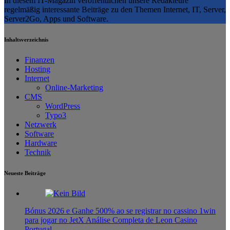
In diesem IT-Magazin veröffentlichen unsere Redakteure
regelmäßig interessante Beiträge zu den Themen Internet, IT, Server,
Server2Go, Apps und Software.
Inhaltsverzeichnis
Finanzen
Hosting
Internet
Online-Marketing
CMS
WordPress
Typo3
Netzwerk
Software
Hardware
Technik
Neueste Beiträge
Bónus 2026 e Ganhe 500% ao se registrar no cassino 1win
para jogar no JetX Análise Completa de Leon Casino
Portugal