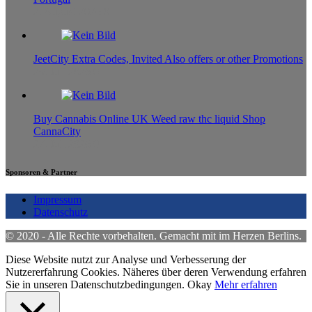
2. August 2026
0
JeetCity Extra Codes, Invited Also offers or other Promotions
29. Juli 2026
0
Buy Cannabis Online UK Weed raw thc liquid Shop
CannaCity
27. Juli 2026
0
Sponsoren & Partner
Impressum
Datenschutz
© 2020 - Alle Rechte vorbehalten. Gemacht mit
im Herzen Berlins.
Diese Website nutzt zur Analyse und Verbesserung der
Nutzererfahrung Cookies. Näheres über deren Verwendung erfahren
Sie in unseren Datenschutzbedingungen.
Okay
Mehr erfahren