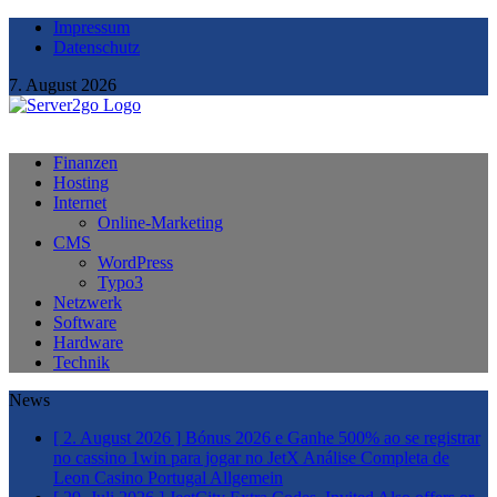
Impressum
Datenschutz
7. August 2026
Finanzen
Hosting
Internet
Online-Marketing
CMS
WordPress
Typo3
Netzwerk
Software
Hardware
Technik
News
[ 2. August 2026 ]
Bónus 2026 e Ganhe 500% ao se registrar
no cassino 1win para jogar no JetX Análise Completa de
Leon Casino Portugal
Allgemein