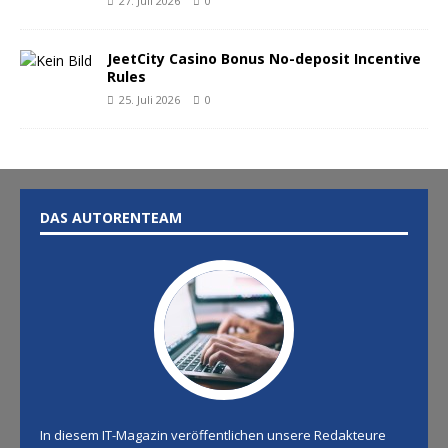
27. Juli 2026
0
JeetCity Casino Bonus No-deposit Incentive
Rules
25. Juli 2026
0
DAS AUTORENTEAM
In diesem IT-Magazin veröffentlichen unsere Redakteure