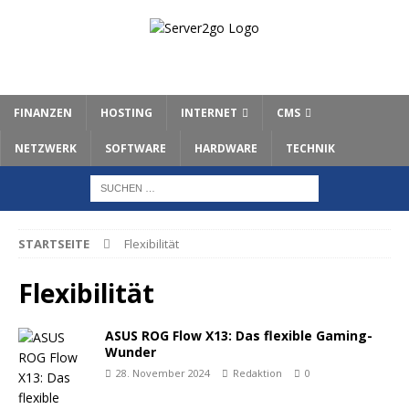
FINANZEN
HOSTING
INTERNET
CMS
NETZWERK
SOFTWARE
HARDWARE
TECHNIK
STARTSEITE
Flexibilität
Flexibilität
ASUS ROG Flow X13: Das flexible Gaming-
Wunder
28. November 2024
Redaktion
0