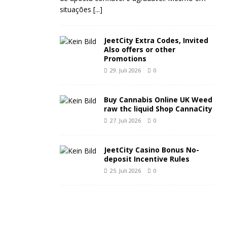
situações
[...]
JeetCity Extra Codes, Invited
Also offers or other
Promotions
29. Juli 2026
0
Buy Cannabis Online UK Weed
raw thc liquid Shop CannaCity
27. Juli 2026
0
JeetCity Casino Bonus No-
deposit Incentive Rules
25. Juli 2026
0