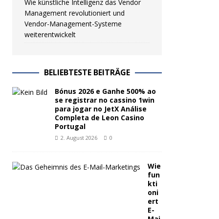
Wie künstliche Intelligenz das Vendor
Management revolutioniert und
Vendor-Management-Systeme
weiterentwickelt
BELIEBTESTE BEITRÄGE
Bónus 2026 e Ganhe 500% ao
se registrar no cassino 1win
para jogar no JetX Análise
Completa de Leon Casino
Portugal
2. August 2026
0
Wie
fun
kti
oni
ert
E-
Mai