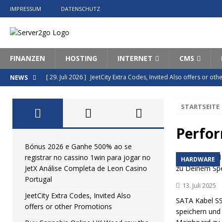
IMPRESSUM
DATENSCHUTZ
FINANZEN
HOSTING
INTERNET
CMS
[ 29. Juli 2026 ]
JeetCity Extra Codes, Invited Also offers or ot
NEWS
[ 27. Juli 2026 ]
Buy Cannabis Online UK Weed raw thc liquid 
STARTSEITE
[ 25. Juli 2026 ]
JeetCity Casino Bonus No-deposit Incentive Ru
[ 25. Juli 2026 ]
JeetCity Bonus Codes, Acceptance Now offers 
Perfor
[ 2. August 2026 ]
Bónus 2026 e Ganhe 500% ao se registrar no
Bónus 2026 e Ganhe 500% ao se
registrar no cassino 1win para jogar no
HARDWARE
Portugal
ALLGEMEIN
JetX Análise Completa de Leon Casino
Portugal
13. Juli 2025
JeetCity Extra Codes, Invited Also
SATA Kabel SS
offers or other Promotions
speichern und 