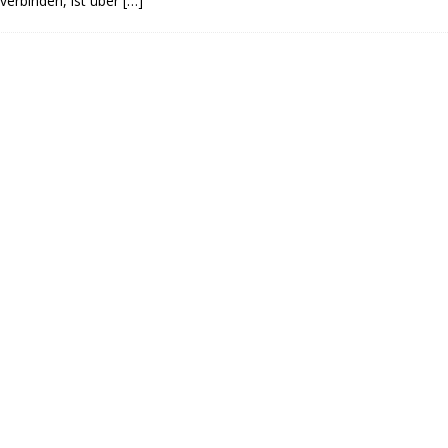
verbinden, ist über
[…]