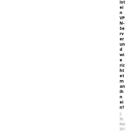
ist
ei
n
VP
N-
Se
rv
er
un
d
wi
e
ric
ht
et
m
an
ih
n
ei
n?
30.
Mai
201