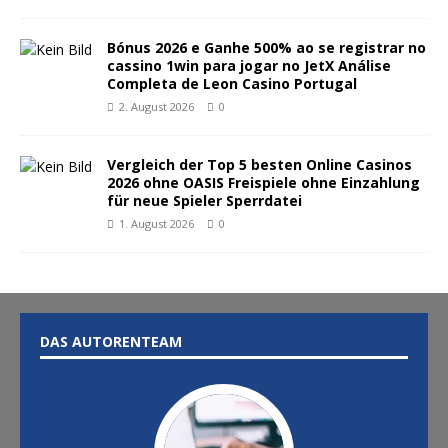
Bónus 2026 e Ganhe 500% ao se registrar no
cassino 1win para jogar no JetX Análise
Completa de Leon Casino Portugal
2. August 2026
0
Vergleich der Top 5 besten Online Casinos
2026 ohne OASIS Freispiele ohne Einzahlung
für neue Spieler Sperrdatei
1. August 2026
0
DAS AUTORENTEAM