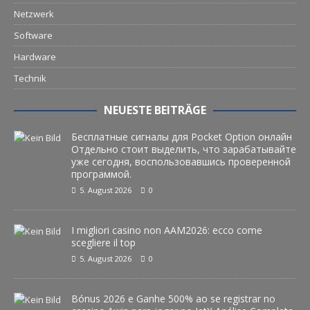
Netzwerk
Software
Hardware
Technik
NEUESTE BEITRÄGE
Бесплатные сигналы для Pocket Option онлайн
Отдельно стоит выделить, что зарабатывайте
уже сегодня, воспользовавшись проверенной
программой.
5. August 2026
0
I migliori casino non AAM2026: ecco come
scegliere il top
5. August 2026
0
Bónus 2026 e Ganhe 500% ao se registrar no