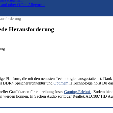
Rules
Allgemein
 and other Offers
Allgemein
ausforderung
ede Herausforderung
tige Plattform, die mit den neuesten Technologien ausgestattet ist. Da
nel DDR4 Speicherarchitektur und
Optimem
II Technologie holst Du da
neller Grafikkarten für ein reibungsloses
Gaming-Erlebnis
. Zudem biet
ragen werden können. In Sachen Audio sorgt der Realtek ALC887 HD Au