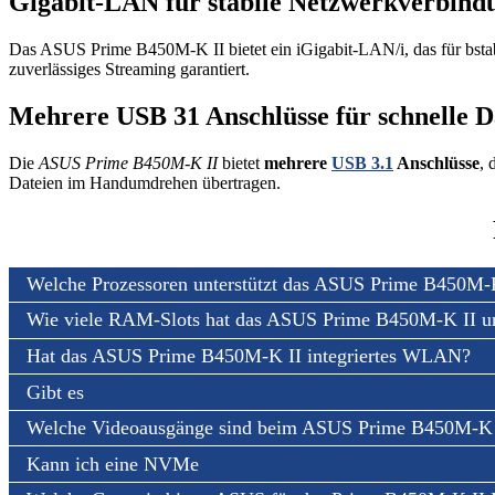
Gigabit-LAN für stabile Netzwerkverbind
Das ASUS Prime B450M-K II bietet ein iGigabit-LAN/i, das für bsta
zuverlässiges Streaming garantiert.
Mehrere USB 31 Anschlüsse für schnelle 
Die
ASUS Prime B450M-K II
bietet
mehrere
USB 3.1
Anschlüsse
, 
Dateien im Handumdrehen übertragen.
Welche Prozessoren unterstützt das ASUS Prime B450M-
Wie viele RAM-Slots hat das ASUS Prime B450M-K II u
Hat das ASUS Prime B450M-K II integriertes WLAN?
Gibt es
RGB-Beleuc
Welche Videoausgänge sind beim ASUS Prime B450M-K 
Kann ich eine NVMe
S