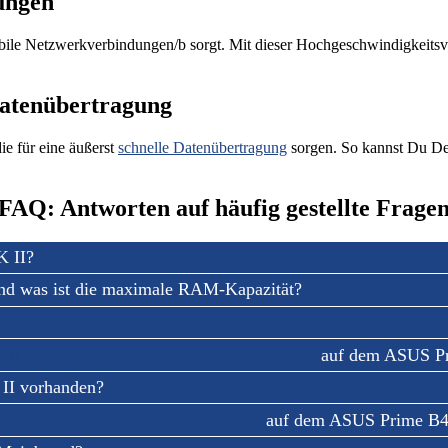
ungen
bile Netzwerkverbindungen/b sorgt. Mit dieser Hochgeschwindigkeitsv
Datenübertragung
die für eine äußerst
schnelle Datenübertragung
sorgen. So kannst Du De
FAQ: Antworten auf häufig gestellte Frage
K II?
nd was ist die maximale RAM-Kapazität?
htung
auf dem ASUS P
II vorhanden?
SD
auf dem ASUS Prime B45