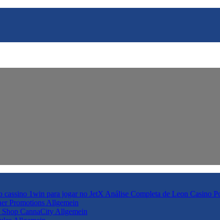
o cassino 1win para jogar no JetX Análise Completa de Leon Casino P
ther Promotions
Allgemein
d Shop CannaCity
Allgemein