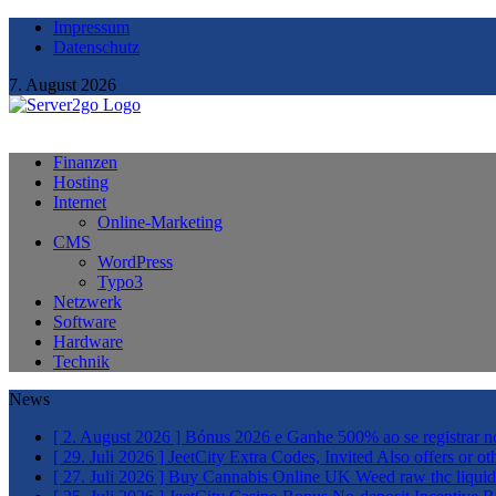
Impressum
Datenschutz
7. August 2026
Finanzen
Hosting
Internet
Online-Marketing
CMS
WordPress
Typo3
Netzwerk
Software
Hardware
Technik
News
[ 2. August 2026 ]
Bónus 2026 e Ganhe 500% ao se registrar n
[ 29. Juli 2026 ]
JeetCity Extra Codes, Invited Also offers or o
[ 27. Juli 2026 ]
Buy Cannabis Online UK Weed raw thc liqui