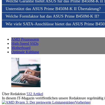
Welche Garantie bietet ASUS für das Prime B450M-K II
Unterstützt das ASUS Prime B450M-K II Übertaktung?
Welche Formfaktor hat das ASUS Prime B450M-K II?
Wie viele SATA-Anschlüsse bietet das ASUS Prime B45
AMD Prozessoren
High-Speed SSDs
Motherboard
Optimale Kühlung
Über Redaktion
532 Artikel
In diesem IT-Magazin veröffentlichen unsere Redakteure regelmäßig i
Vorheriger