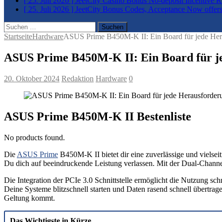
[ 25. Juli 2026 ]
JeetCity Casino Bonus No-deposit Incentive 
[ 25. Juli 2026 ]
JeetCity Bonus Codes, Acceptance Now offers
Suchen
nach:
Startseite
Hardware
ASUS Prime B450M-K II: Ein Board für jede Her
ASUS Prime B450M-K II: Ein Board für j
20. Oktober 2024
Redaktion
Hardware
0
ASUS Prime B450M-K II Bestenliste
No products found.
Die
ASUS Prime
B450M-K II bietet dir eine zuverlässige und vielsei
Du dich auf beeindruckende Leistung verlassen. Mit der Dual-Chan
Die Integration der PCIe 3.0 Schnittstelle ermöglicht die Nutzung sch
Deine Systeme blitzschnell starten und Daten rasend schnell übert
Geltung kommt.
Das Wichtigste in Kürze