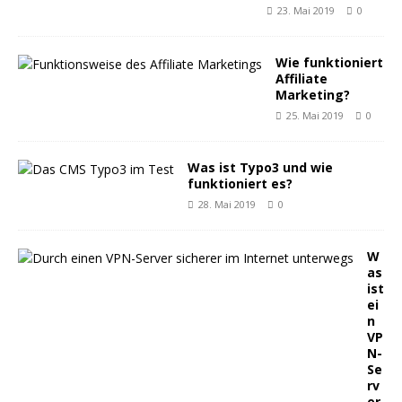
23. Mai 2019
0
Wie funktioniert
Affiliate
Marketing?
25. Mai 2019
0
Was ist Typo3 und wie
funktioniert es?
28. Mai 2019
0
W
as
ist
ei
n
VP
N-
Se
rv
er