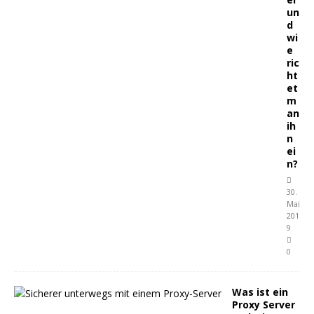
un
d
wi
e
ric
ht
et
m
an
ih
n
ei
n?
30.
Mai
201
9
0
Was ist ein
Proxy Server