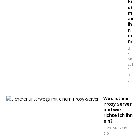
ht
et
m
an
ih
n
ei
n?
30.
Mai
201
9
0
Was ist ein
Proxy Server
und wie
richte ich ihn
ein?
29. Mai 2019
0