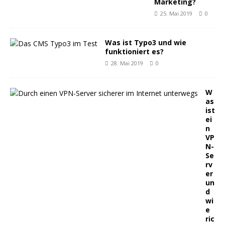
Marketing?
25. Mai 2019
0
Was ist Typo3 und wie
funktioniert es?
28. Mai 2019
0
W
as
ist
ei
n
VP
N-
Se
rv
er
un
d
wi
e
ric