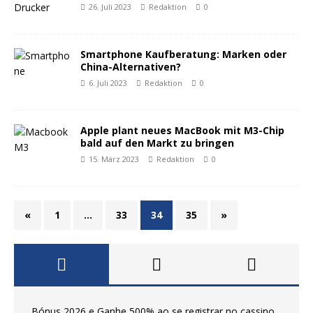
26. Juli 2023
Redaktion
0
Smartphone Kaufberatung: Marken oder
China-Alternativen?
6. Juli 2023
Redaktion
0
Apple plant neues MacBook mit M3-Chip
bald auf den Markt zu bringen
15. März 2023
Redaktion
0
«
1
…
33
34
35
»
Bónus 2026 e Ganhe 500% ao se registrar no cassino