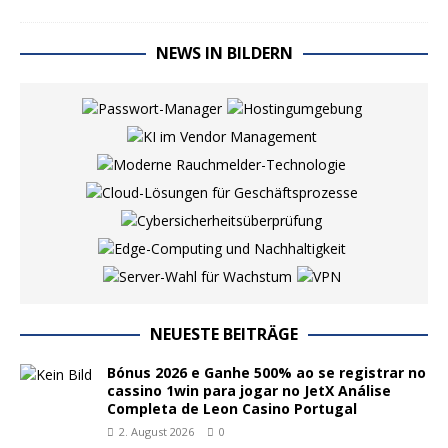
NEWS IN BILDERN
NEUESTE BEITRÄGE
Bónus 2026 e Ganhe 500% ao se registrar no
cassino 1win para jogar no JetX Análise
Completa de Leon Casino Portugal
2. August 2026
0