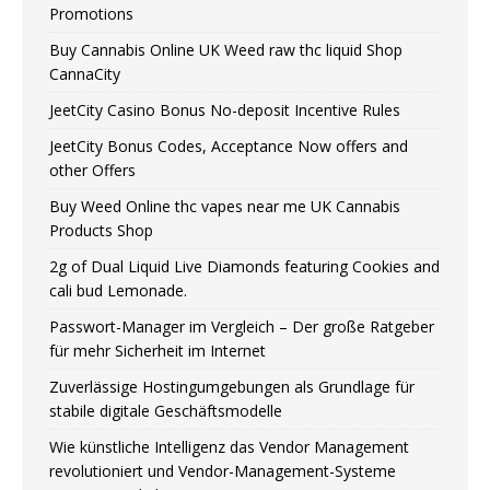
Promotions
Buy Cannabis Online UK Weed raw thc liquid Shop
CannaCity
JeetCity Casino Bonus No-deposit Incentive Rules
JeetCity Bonus Codes, Acceptance Now offers and
other Offers
Buy Weed Online thc vapes near me UK Сannabis
Products Shop
2g of Dual Liquid Live Diamonds featuring Cookies and
cali bud Lemonade.
Passwort-Manager im Vergleich – Der große Ratgeber
für mehr Sicherheit im Internet
Zuverlässige Hostingumgebungen als Grundlage für
stabile digitale Geschäftsmodelle
Wie künstliche Intelligenz das Vendor Management
revolutioniert und Vendor-Management-Systeme