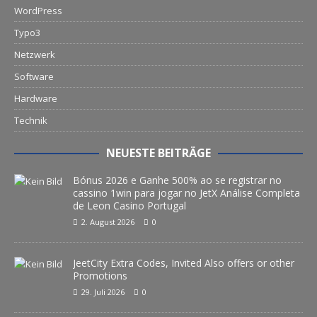
WordPress
Typo3
Netzwerk
Software
Hardware
Technik
NEUESTE BEITRÄGE
Bónus 2026 e Ganhe 500% ao se registrar no
cassino 1win para jogar no JetX Análise Completa
de Leon Casino Portugal
2. August 2026
0
JeetCity Extra Codes, Invited Also offers or other
Promotions
29. Juli 2026
0