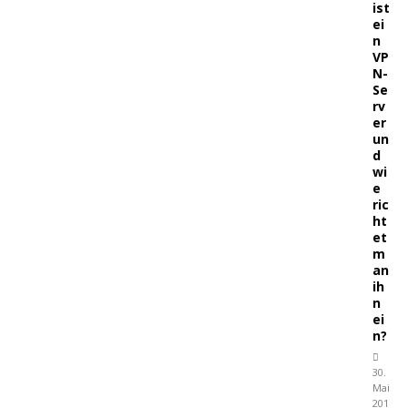
ist
ei
n
VP
N-
Se
rv
er
un
d
wi
e
ric
ht
et
m
an
ih
n
ei
n?
30.
Mai
201