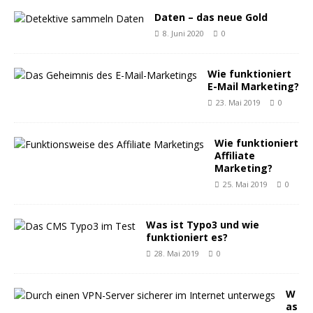
Daten – das neue Gold
8. Juni 2020
0
Wie funktioniert
E-Mail Marketing?
23. Mai 2019
0
Wie funktioniert
Affiliate
Marketing?
25. Mai 2019
0
Was ist Typo3 und wie
funktioniert es?
28. Mai 2019
0
W
as