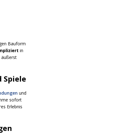
igen Bauform
pliziert
in
h äußerst
 Spiele
ndungen
und
amme sofort
es Erlebnis
agen