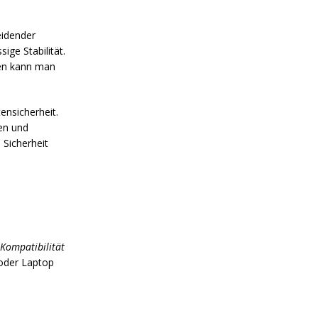
eidender
ige Stabilität.
ien kann man
ensicherheit.
den und
 Sicherheit
Kompatibilität
oder Laptop