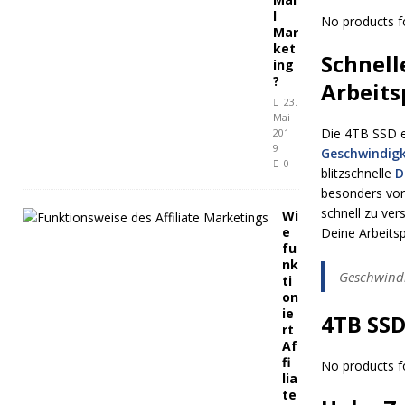
l
No products f
Mar
ket
Schnell
ing
?
Arbeits
23.
Mai
Die 4TB SSD e
201
9
Geschwindigk
0
blitzschnelle
D
besonders vor
schnell zu ver
Wi
e
Deine Arbeitsp
fu
nk
Geschwindig
ti
on
ie
4TB SS
rt
Af
fi
No products f
lia
te