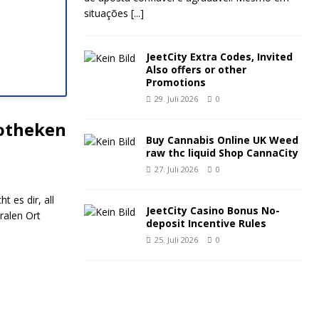
situações
[...]
JeetCity Extra Codes, Invited
Also offers or other
Promotions
29. Juli 2026
0
iotheken
Buy Cannabis Online UK Weed
raw thc liquid Shop CannaCity
27. Juli 2026
0
t es dir, all
JeetCity Casino Bonus No-
ralen Ort
deposit Incentive Rules
25. Juli 2026
0