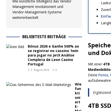
Wie künstliche Intelligenz das Vendor
Ladez
Management revolutioniert und
Zuver
Vendor-Management-Systeme
Einfa
weiterentwickelt
Langle
BELIEBTESTE BEITRÄGE
Speiche
Bónus 2026 e Ganhe 500% ao
se registrar no cassino 1win
und Do
para jogar no JetX Análise
Completa de Leon Casino
Portugal
Mit einer
4TB
Medienbibli
2. August 2026
0
Deine
Fotos, 
aufzubewahre
Wie
fun
Ergänzende
kti
oni
ert
4TB SSD
E-
Mai