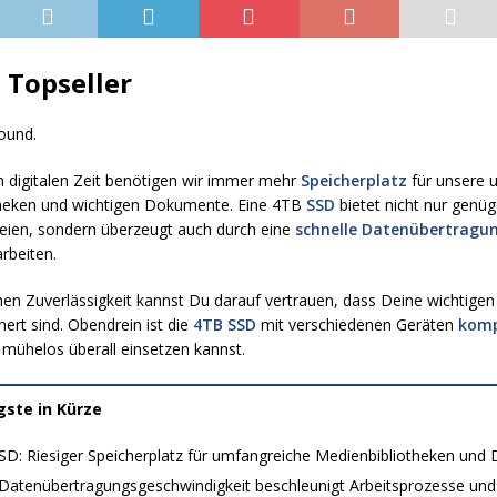
 Topseller
ound.
n digitalen Zeit benötigen wir immer mehr
Speicherplatz
für unsere 
heken und wichtigen Dokumente. Eine 4TB
SSD
bietet nicht nur genüg
teien, sondern überzeugt auch durch eine
schnelle Datenübertragu
arbeiten.
hen Zuverlässigkeit kannst Du darauf vertrauen, dass Deine wichtigen
hert sind. Obendrein ist die
4TB SSD
mit verschiedenen Geräten
komp
 mühelos überall einsetzen kannst.
gste in Kürze
SD: Riesiger Speicherplatz für umfangreiche Medienbibliotheken un
atenübertragungsgeschwindigkeit beschleunigt Arbeitsprozesse und 