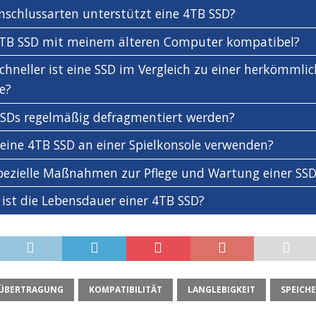
nschlussarten unterstützt eine 4TB SSD?
 4TB SSD mit meinem älteren Computer kompatibel?
schneller ist eine SSD im Vergleich zu einer herkömmli
e?
SDs regelmäßig defragmentiert werden?
 eine 4TB SSD an einer Spielkonsole verwenden?
spezielle Maßnahmen zur Pflege und Wartung einer SS
ist die Lebensdauer einer 4TB SSD?
ÜBERTRAGUNG
KOMPATIBILITÄT
LANGLEBIGKEIT
SPEICH