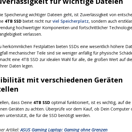
verlässigkeit für wichtige Dateien
 Speicherung wichtiger Dateien geht, ist Zuverlässigkeit von entsch
ine
4TB SSD
bietet nicht nur
viel Speicherplatz
, sondern auch erstklass
endung hochwertiger Komponenten und fortschrittlicher Technolog
anglebigkeit verlassen.
zu herkömmlichen Festplatten bieten SSDs eine wesentlich höhere Dat
all mechanischer Teile sind sie weniger anfällig für physische Schä
 macht eine 4TB SSD zur idealen Wahl für alle, die großen Wert auf die
 ihrer Daten legen.
bilität mit verschiedenen Geräten
tellen
ellen, dass Deine
4TB SSD
optimal funktioniert, ist es wichtig, auf die
enen Geräten zu achten. Überprüfe vor dem Kauf, ob Dein Computer 
llen unterstützt, die für die SSD benötigt werden.
er Artikel:
ASUS Gaming Laptop: Gaming ohne Grenzen