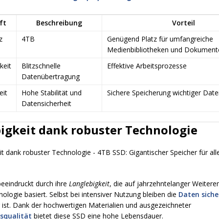
ft
Beschreibung
Vorteil
z
4TB
Genügend Platz für umfangreiche
Medienbibliotheken und Dokument
keit
Blitzschnelle
Effektive Arbeitsprozesse
Datenübertragung
eit
Hohe Stabilität und
Sichere Speicherung wichtiger Date
Datensicherheit
igkeit dank robuster Technologie
eeindruckt durch ihre
Langlebigkeit
, die auf jahrzehntelanger Weitere
ologie basiert. Selbst bei intensiver Nutzung bleiben die
Daten siche
 ist. Dank der hochwertigen Materialien und ausgezeichneter
squalität
bietet diese SSD eine hohe Lebensdauer.