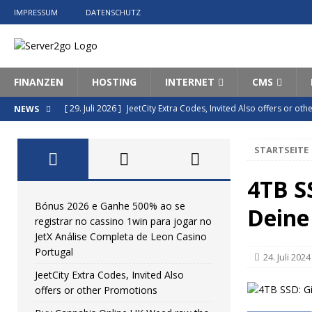
IMPRESSUM
DATENSCHUTZ
FINANZEN
HOSTING
INTERNET
CMS
[ 29. Juli 2026 ]
JeetCity Extra Codes, Invited Also offers or ot
NEWS
[ 27. Juli 2026 ]
Buy Cannabis Online UK Weed raw thc liquid 
STARTSEITE
[ 25. Juli 2026 ]
JeetCity Casino Bonus No-deposit Incentive Ru
[ 25. Juli 2026 ]
JeetCity Bonus Codes, Acceptance Now offers 
4TB SS
[ 2. August 2026 ]
Bónus 2026 e Ganhe 500% ao se registrar no
Bónus 2026 e Ganhe 500% ao se
Deine
registrar no cassino 1win para jogar no
Portugal
ALLGEMEIN
JetX Análise Completa de Leon Casino
Portugal
24. Juli 2024
JeetCity Extra Codes, Invited Also
offers or other Promotions