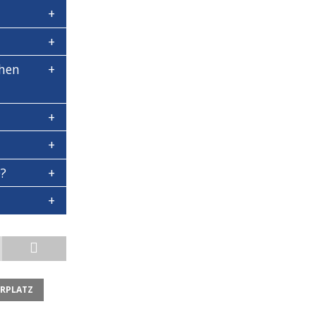
chen
D?
ERPLATZ