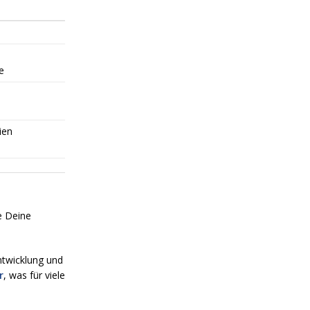
e
ien
ntwicklung und
r
, was für viele