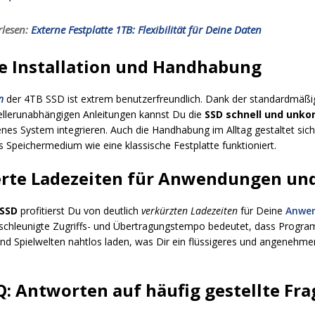
lesen:
Externe Festplatte 1TB: Flexibilität für Deine Daten
e Installation und Handhabung
n
der 4TB SSD ist extrem benutzerfreundlich. Dank der standardmäß
ellerunabhängigen Anleitungen kannst Du die
SSD schnell und unkom
nes System integrieren. Auch die Handhabung im Alltag gestaltet sic
s Speichermedium wie eine klassische Festplatte funktioniert.
rte Ladezeiten für Anwendungen und
 SSD
profitierst Du von deutlich
verkürzten Ladezeiten
für Deine
Anwe
eschleunigte Zugriffs- und Übertragungstempo bedeutet, dass Progr
nd Spielwelten nahtlos laden, was Dir ein flüssigeres und angenehmer
: Antworten auf häufig gestellte Fr