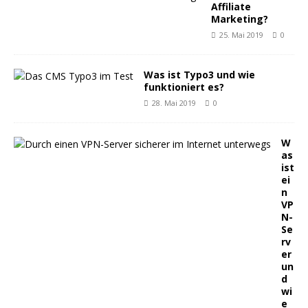
Affiliate
Marketing?
25. Mai 2019
0
Was ist Typo3 und wie
funktioniert es?
28. Mai 2019
0
W
as
ist
ei
n
VP
N-
Se
rv
er
un
d
wi
e