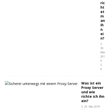
ric
ht
et
m
an
ih
n
ei
n?
30.
Mai
201
9
0
Was ist ein
Proxy Server
und wie
richte ich ihn
ein?
29. Mai 2019