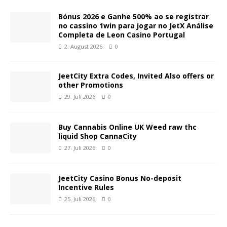
Bónus 2026 e Ganhe 500% ao se registrar
no cassino 1win para jogar no JetX Análise
Completa de Leon Casino Portugal
2. August 2026
0
JeetCity Extra Codes, Invited Also offers or
other Promotions
29. Juli 2026
0
Buy Cannabis Online UK Weed raw thc
liquid Shop CannaCity
27. Juli 2026
0
JeetCity Casino Bonus No-deposit
Incentive Rules
25. Juli 2026
0