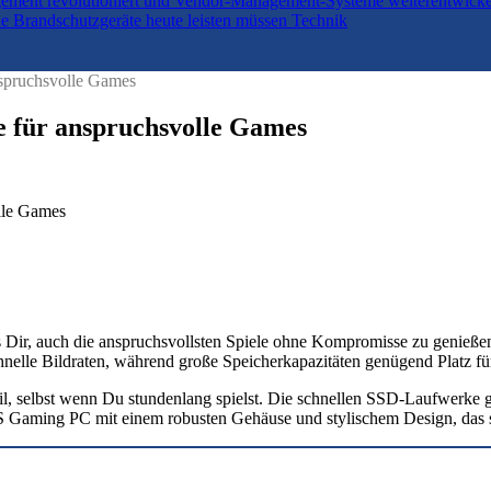
agement revolutioniert und Vendor-Management-Systeme weiterentwick
 Brandschutzgeräte heute leisten müssen
Technik
spruchsvolle Games
für anspruchsvolle Games
 Dir, auch die anspruchsvollsten Spiele ohne Kompromisse zu genießen
nelle Bildraten, während große Speicherkapazitäten genügend Platz f
l, selbst wenn Du stundenlang spielst. Die schnellen SSD-Laufwerke ga
 Gaming PC mit einem robusten Gehäuse und stylischem Design, das si