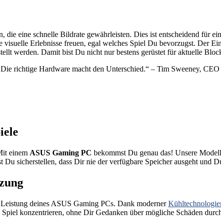
ie eine schnelle Bildrate gewährleisten. Dies ist entscheidend für e
 visuelle Erlebnisse freuen, egal welches Spiel Du bevorzugst. Der E
ellt werden. Damit bist Du nicht nur bestens gerüstet für aktuelle Bloc
ung. Die richtige Hardware macht den Unterschied.“ – Tim Sweeney, CE
iele
Mit einem
ASUS Gaming PC
bekommst Du genau das! Unsere Modelle
 Du sicherstellen, dass Dir nie der verfügbare Speicher ausgeht und D
tzung
Leistung deines ASUS Gaming PCs. Dank moderner
Kühltechnologie
n Spiel konzentrieren, ohne Dir Gedanken über mögliche Schäden dur