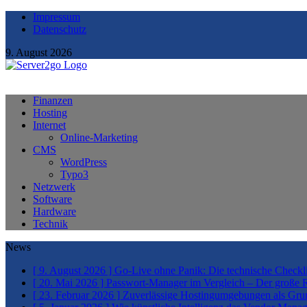
Impressum
Datenschutz
9. August 2026
Finanzen
Hosting
Internet
Online-Marketing
CMS
WordPress
Typo3
Netzwerk
Software
Hardware
Technik
News
[ 9. August 2026 ]
Go-Live ohne Panik: Die technische Checkl
[ 20. Mai 2026 ]
Passwort-Manager im Vergleich – Der große Ra
[ 23. Februar 2026 ]
Zuverlässige Hostingumgebungen als Grund