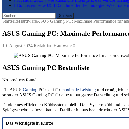
[ 5. Januar 2026 ]
Wie künstliche Intelligenz das Vendor Man
[ 16. Dezember 2025 ]
Rauchmelder-Technologie: Was moderne
Suchen
nach:
Startseite
Hardware
ASUS Gaming PC: Maximale Performance für an
ASUS Gaming PC: Maximale Performance 
19. August 2024
Redaktion
Hardware
0
ASUS Gaming PC Bestenliste
No products found.
Ein ASUS
Gaming
PC steht für
maximale Leistung
und ermöglicht es
sorgt der ASUS Gaming PC für eine reibungslose Darstellung und sch
Dank eines effizienten Kühlsystems bleibt Dein System kühl und stabi
Spielgeschehen stürzen kannst. Darüber hinaus beeindruckt der ASUS
Das Wichtigste in Kürze