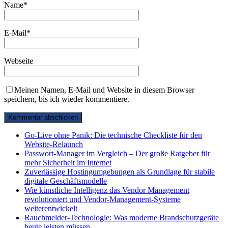
Name
*
E-Mail
*
Webseite
Meinen Namen, E-Mail und Website in diesem Browser
speichern, bis ich wieder kommentiere.
Go-Live ohne Panik: Die technische Checkliste für den
Website-Relaunch
Passwort-Manager im Vergleich – Der große Ratgeber für
mehr Sicherheit im Internet
Zuverlässige Hostingumgebungen als Grundlage für stabile
digitale Geschäftsmodelle
Wie künstliche Intelligenz das Vendor Management
revolutioniert und Vendor-Management-Systeme
weiterentwickelt
Rauchmelder-Technologie: Was moderne Brandschutzgeräte
heute leisten müssen