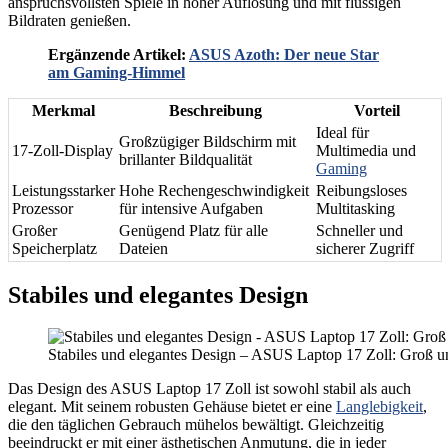
anspruchsvollsten Spiele in hoher Auflösung und mit flüssigen
Bildraten genießen.
Ergänzende Artikel:
ASUS Azoth: Der neue Star
am Gaming-Himmel
Merkmal
Beschreibung
Vorteil
Ideal für
Großzügiger Bildschirm mit
17-Zoll-Display
Multimedia und
brillanter Bildqualität
Gaming
Leistungsstarker
Hohe Rechengeschwindigkeit
Reibungsloses
Prozessor
für intensive Aufgaben
Multitasking
Großer
Genügend Platz für alle
Schneller und
Speicherplatz
Dateien
sicherer Zugriff
Stabiles und elegantes Design
Stabiles und elegantes Design – ASUS Laptop 17 Zoll: Groß un
Das Design des ASUS Laptop 17 Zoll ist sowohl stabil als auch
elegant. Mit seinem robusten Gehäuse bietet er eine
Langlebigkeit
,
die den täglichen Gebrauch mühelos bewältigt. Gleichzeitig
beeindruckt er mit einer ästhetischen Anmutung, die in jeder