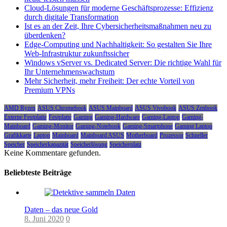
Cloud-Lösungen für moderne Geschäftsprozesse: Effizienz
durch digitale Transformation
Ist es an der Zeit, Ihre Cybersicherheitsmaßnahmen neu zu
überdenken?
Edge-Computing und Nachhaltigkeit: So gestalten Sie Ihre
Web-Infrastruktur zukunftssicher
Windows vServer vs. Dedicated Server: Die richtige Wahl für
Ihr Unternehmenswachstum
Mehr Sicherheit, mehr Freiheit: Der echte Vorteil von
Premium VPNs
AMD Ryzen
ASUS Chromebook
ASUS Mainboard
ASUS Vivobook
ASUS Zenbook
Externe Festplatte
Festplatte
Gaming
Gaming-Hardware
Gaming-Laptop
Gaming-
Mainboard
Gaming-Monitor
Gaming-Notebook
Gaming-Smartphone
Gaming Laptop
Grafikkarte
Laptop
Mainboard
Mainboard ASUS
Motherboard
Prozessor
Schneller
Speicher
Speicherkapazität
Speicherlösung
Speicherplatz
Keine Kommentare gefunden.
Beliebteste Beiträge
Daten – das neue Gold
8. Juni 2020
0