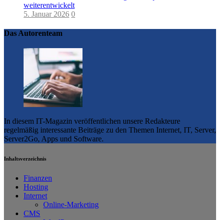
weiterentwickelt
5. Januar 2026
0
Das Autorenteam
In diesem IT-Magazin veröffentlichen unsere Redakteure
regelmäßig interessante Beiträge zu den Themen Internet, IT, Server,
Server2Go, Apps und Software.
Inhaltsverzeichnis
Finanzen
Hosting
Internet
Online-Marketing
CMS