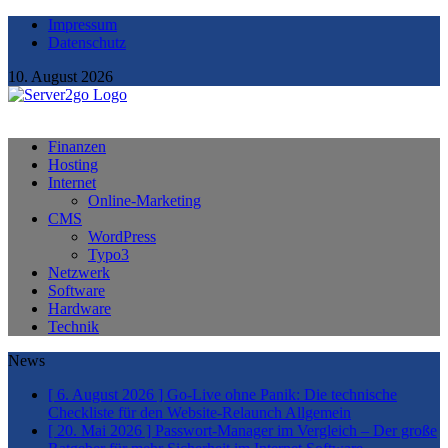
Impressum
Datenschutz
10. August 2026
Finanzen
Hosting
Internet
Online-Marketing
CMS
WordPress
Typo3
Netzwerk
Software
Hardware
Technik
News
[ 6. August 2026 ]
Go-Live ohne Panik: Die technische
Checkliste für den Website-Relaunch
Allgemein
[ 20. Mai 2026 ]
Passwort-Manager im Vergleich – Der große