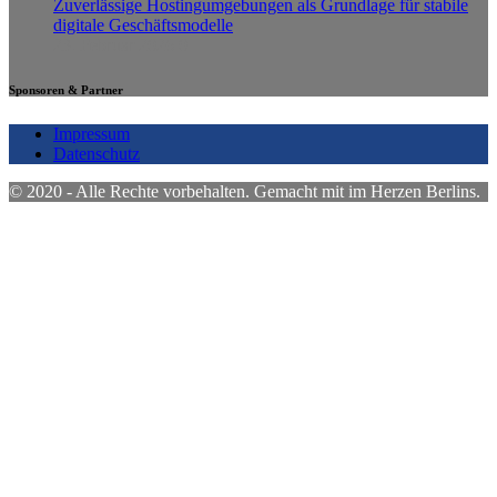
Zuverlässige Hostingumgebungen als Grundlage für stabile
digitale Geschäftsmodelle
23. Februar 2026
0
Sponsoren & Partner
Impressum
Datenschutz
© 2020 - Alle Rechte vorbehalten. Gemacht mit
im Herzen Berlins.