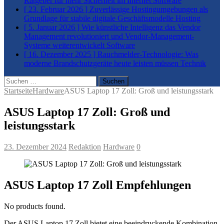
Ratgeber für mehr Sicherheit im Internet
Software
[ 23. Februar 2026 ]
Zuverlässige Hostingumgebungen als
Grundlage für stabile digitale Geschäftsmodelle
Hosting
[ 5. Januar 2026 ]
Wie künstliche Intelligenz das Vendor
Management revolutioniert und Vendor-Management-
Systeme weiterentwickelt
Software
[ 16. Dezember 2025 ]
Rauchmelder-Technologie: Was
moderne Brandschutzgeräte heute leisten müssen
Technik
Suchen
nach:
Startseite
Hardware
ASUS Laptop 17 Zoll: Groß und leistungsstark
ASUS Laptop 17 Zoll: Groß und
leistungsstark
23. Dezember 2024
Redaktion
Hardware
0
ASUS Laptop 17 Zoll Empfehlungen
No products found.
Der ASUS Laptop 17 Zoll bietet eine beeindruckende Kombination