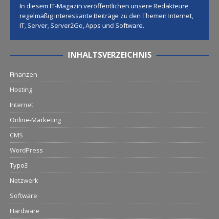
In diesem IT-Magazin veröffentlichen unsere Redakteure
regelmäßig interessante Beiträge zu den Themen Internet,
IT, Server, Server2Go, Apps und Software.
INHALTSVERZEICHNIS
Finanzen
Hosting
Internet
Online-Marketing
CMS
WordPress
Typo3
Netzwerk
Software
Hardware