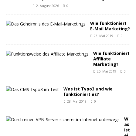
2. August 2026
0
Wie funktioniert
E-Mail Marketing?
23. Mai 2019
0
Wie funktioniert
Affiliate
Marketing?
25. Mai 2019
0
Was ist Typo3 und wie
funktioniert es?
28. Mai 2019
0
W
as
ist
ei