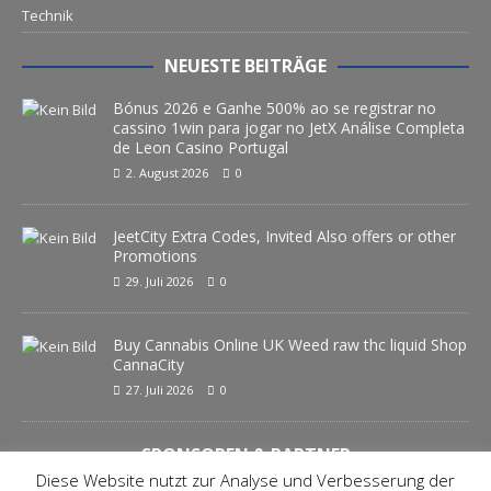
Technik
NEUESTE BEITRÄGE
Bónus 2026 e Ganhe 500% ao se registrar no
cassino 1win para jogar no JetX Análise Completa
de Leon Casino Portugal
2. August 2026
0
JeetCity Extra Codes, Invited Also offers or other
Promotions
29. Juli 2026
0
Buy Cannabis Online UK Weed raw thc liquid Shop
CannaCity
27. Juli 2026
0
SPONSOREN & PARTNER
Diese Website nutzt zur Analyse und Verbesserung der