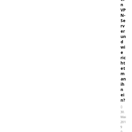
n
VP
N-
Se
rv
er
un
d
wi
e
ric
ht
et
m
an
ih
n
ei
n?
30.
Mai
201
9