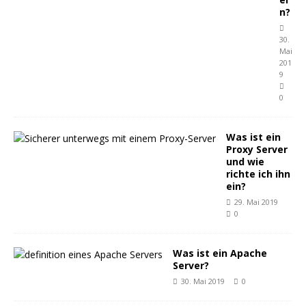
n?
30.
Mai
201
9
0
Was ist ein
Proxy Server
und wie
richte ich ihn
ein?
29. Mai 2019
0
Was ist ein Apache
Server?
30. Mai 2019
0