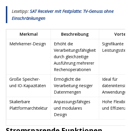
Lesetipp:
SAT Receiver mit Festplatte: TV-Genuss ohne
Einschränkungen
Merkmal
Beschreibung
Vorteil
Mehrkerner-Design
Erhöht die
Signifikante
Verarbeitungsfähigkeit
Leistungssteig
durch gleichzeitige
Ausführung mehrerer
Rechenoperationen
Große Speicher-
Ermöglicht die
Ideal für
und IO-Kapazitäten
Verarbeitung riesiger
datenintensive
Datenmengen
Anwendungen
Skalierbare
Anpassungsfähiges
Hohe Flexibilitä
Plattformarchitektur
und modulares
und Effizienz
Design
Stromsparende Funktionen