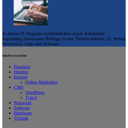
In diesem IT-Magazin veröffentlichen unsere Redakteure
regelmäßig interessante Beiträge zu den Themen Internet, IT, Server,
Server2Go, Apps und Software.
Inhaltsverzeichnis
Finanzen
Hosting
Internet
Online-Marketing
CMS
WordPress
Typo3
Netzwerk
Software
Hardware
Technik