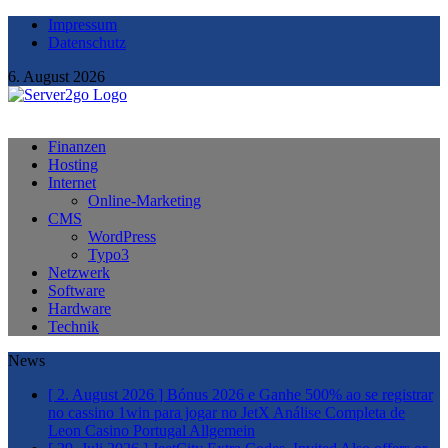
Impressum
Datenschutz
6. August 2026
Finanzen
Hosting
Internet
Online-Marketing
CMS
WordPress
Typo3
Netzwerk
Software
Hardware
Technik
News
[ 2. August 2026 ]
Bónus 2026 e Ganhe 500% ao se registrar
no cassino 1win para jogar no JetX Análise Completa de
Leon Casino Portugal
Allgemein