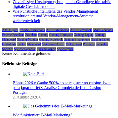
Zuverlässige Hostingumgebungen als Grundlage für stabile
digitale Geschäftsmodelle
Wie künstliche Intelligenz das Vendor Management
revolutioniert und Vendor-Management-Systeme
weiterentwickelt
AMD Ryzen
ASUS Chromebook
ASUS Mainboard
ASUS Vivobook
ASUS Zenbook
Externe Festplatte
Festplatte
Gaming
Gaming-Hardware
Gaming-Laptop
Gaming-
Mainboard
Gaming-Monitor
Gaming-Notebook
Gaming-Smartphone
Gaming Laptop
Grafikkarte
Laptop
Mainboard
Mainboard ASUS
Motherboard
Prozessor
Schneller
Speicher
Speicherkapazität
Speicherlösung
Speicherplatz
Keine Kommentare gefunden.
Beliebteste Beiträge
Bónus 2026 e Ganhe 500% ao se registrar no cassino 1win
para jogar no JetX Análise Completa de Leon Casino
Portugal
2. August 2026
0
Wie funktioniert E-Mail Marketing?