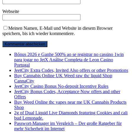
Webseite
Meinen Namen, E-Mail und Website in diesem Browser
speichern, bis ich wieder kommentiere.
Bónus 2026 e Ganhe 500% ao se registrar no cassino 1win
para jogar no JetX Análise Completa de Leon Casino
Portugal
JeetCity Extra Codes, Invited Also offers or other Promotions
Buy Cannabis Online UK Weed raw thc liquid Shop
CannaCity
JeetCity Casino Bonus No-deposit Incentive Rules
JeetCity Bonus Codes, Acceptance Now offers and other
Offers
Buy Weed Online thc vapes near me UK Сannabis Products
Shop
2g of Dual Liquid Live Diamonds featuring Cookies and cali
bud Lemonade.
Passwort-Manager im Vergleich – Der große Ratgeber für
mehr Sicherheit im Internet