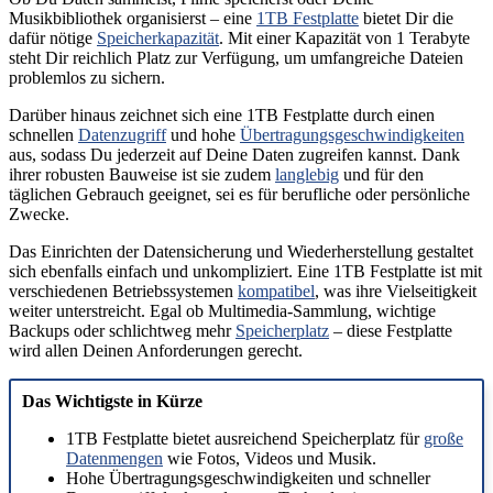
Musikbibliothek organisierst – eine
1TB Festplatte
bietet Dir die
dafür nötige
Speicherkapazität
. Mit einer Kapazität von 1 Terabyte
steht Dir reichlich Platz zur Verfügung, um umfangreiche Dateien
problemlos zu sichern.
Darüber hinaus zeichnet sich eine 1TB Festplatte durch einen
schnellen
Datenzugriff
und hohe
Übertragungsgeschwindigkeiten
aus, sodass Du jederzeit auf Deine Daten zugreifen kannst. Dank
ihrer robusten Bauweise ist sie zudem
langlebig
und für den
täglichen Gebrauch geeignet, sei es für berufliche oder persönliche
Zwecke.
Das Einrichten der Datensicherung und Wiederherstellung gestaltet
sich ebenfalls einfach und unkompliziert. Eine 1TB Festplatte ist mit
verschiedenen Betriebssystemen
kompatibel
, was ihre Vielseitigkeit
weiter unterstreicht. Egal ob Multimedia-Sammlung, wichtige
Backups oder schlichtweg mehr
Speicherplatz
– diese Festplatte
wird allen Deinen Anforderungen gerecht.
Das Wichtigste in Kürze
1TB Festplatte bietet ausreichend Speicherplatz für
große
Datenmengen
wie Fotos, Videos und Musik.
Hohe Übertragungsgeschwindigkeiten und schneller