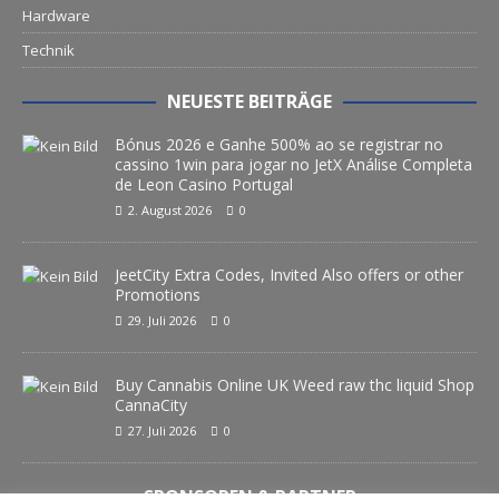
Hardware
Technik
NEUESTE BEITRÄGE
Bónus 2026 e Ganhe 500% ao se registrar no
cassino 1win para jogar no JetX Análise Completa
de Leon Casino Portugal
2. August 2026
0
JeetCity Extra Codes, Invited Also offers or other
Promotions
29. Juli 2026
0
Buy Cannabis Online UK Weed raw thc liquid Shop
CannaCity
27. Juli 2026
0
SPONSOREN & PARTNER