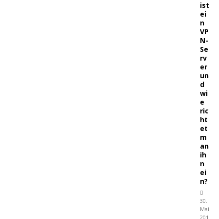
ist
ei
n
VP
N-
Se
rv
er
un
d
wi
e
ric
ht
et
m
an
ih
n
ei
n?
30.
Mai
201