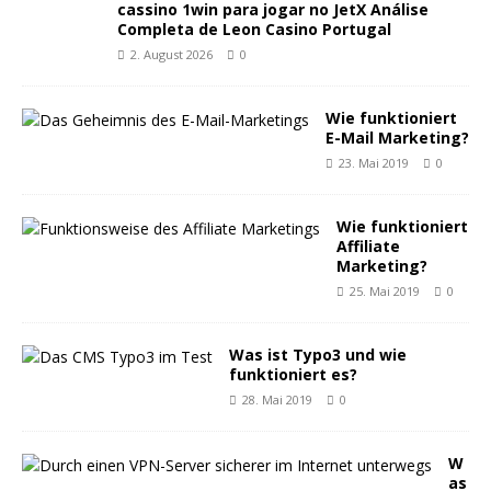
cassino 1win para jogar no JetX Análise
Completa de Leon Casino Portugal
2. August 2026
0
Wie funktioniert
E-Mail Marketing?
23. Mai 2019
0
Wie funktioniert
Affiliate
Marketing?
25. Mai 2019
0
Was ist Typo3 und wie
funktioniert es?
28. Mai 2019
0
W
as