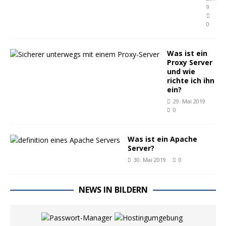
9
0
Was ist ein
Proxy Server
und wie
richte ich ihn
ein?
29. Mai 2019
0
Was ist ein Apache
Server?
30. Mai 2019
0
NEWS IN BILDERN