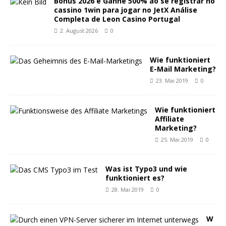
Bónus 2026 e Ganhe 500% ao se registrar no
cassino 1win para jogar no JetX Análise
Completa de Leon Casino Portugal
2. August 2026
0
Wie funktioniert
E-Mail Marketing?
23. Mai 2019
0
Wie funktioniert
Affiliate
Marketing?
25. Mai 2019
0
Was ist Typo3 und wie
funktioniert es?
28. Mai 2019
0
W