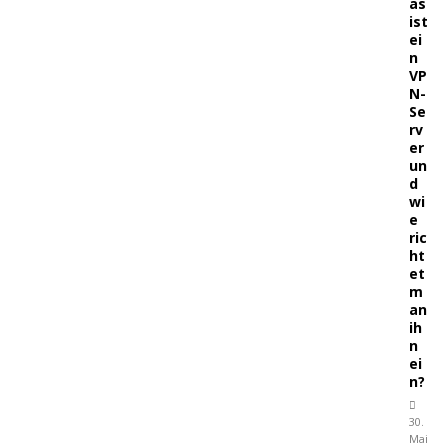
as
ist
ei
n
VP
N-
Se
rv
er
un
d
wi
e
ric
ht
et
m
an
ih
n
ei
n?
30.
Mai