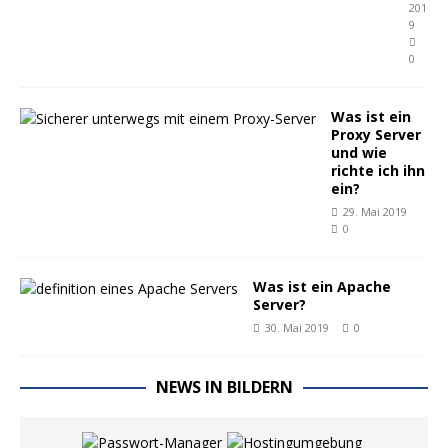
201
9
0
Was ist ein
Proxy Server
und wie
richte ich ihn
ein?
29. Mai 2019
0
Was ist ein Apache
Server?
30. Mai 2019
0
NEWS IN BILDERN