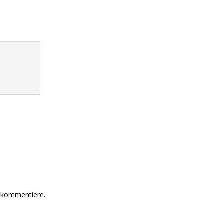
r kommentiere.