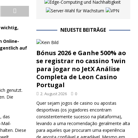
 wichtig,
NEUESTE BEITRÄGE
n Online-
gentlich auf
Bónus 2026 e Ganhe 500% ao
se registrar no cassino 1win
para jogar no JetX Análise
Completa de Leon Casino
Portugal
ch genutzt.
2. August 2026
0
en. Die
Quer sejam jogos de casino ou apostas
desportivas (os jogadores encontram
, das
consistentemente sucesso na plataforma),
-Mail-
levando a uma recomendação geralmente alta
halten. Diese
para aqueles que procuram uma experiência
welt.
de aposta confiável e agradável. Mesmo em