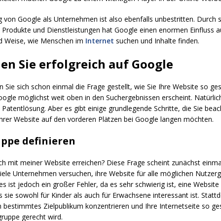
 von Google als Unternehmen ist also ebenfalls unbestritten. Durch 
 Produkte und Dienstleistungen hat Google einen enormen Einfluss au
nd Weise, wie Menschen im
Internet
suchen und Inhalte finden.
en Sie erfolgreich auf Google
en Sie sich schon einmal die Frage gestellt, wie Sie Ihre Website so ge
oogle möglichst weit oben in den Suchergebnissen erscheint. Natürlich
 Patentlösung. Aber es gibt einige grundlegende Schritte, die Sie beac
Ihrer Website auf den vorderen Plätzen bei Google langen möchten.
uppe definieren
h mit meiner Website erreichen? Diese Frage scheint zunächst einmal
viele Unternehmen versuchen, ihre Website für alle möglichen Nutzer
es ist jedoch ein großer Fehler, da es sehr schwierig ist, eine Website
s sie sowohl für Kinder als auch für Erwachsene interessant ist. Statt
in bestimmtes Zielpublikum konzentrieren und Ihre Internetseite so ge
lgruppe gerecht wird.