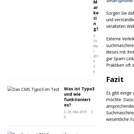
Smartphone
M
ar
ke
Sorgen Sie daf
ti
und verständli
n
veralteten Web
g?
Externe Verlin
25.
suchmaschinen
Ma
i
dieses mit Ih
201
gar Spam-Link
9
Praktiken oft s
0
Fazit
Was ist Typo3
Es gibt einige
und wie
funktioniert
möchte. Dazu 
es?
ansprechenden
28. Mai 2019
Suchmaschine
0
wesentliche Fa