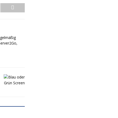
egelmäßig
Server2Go,