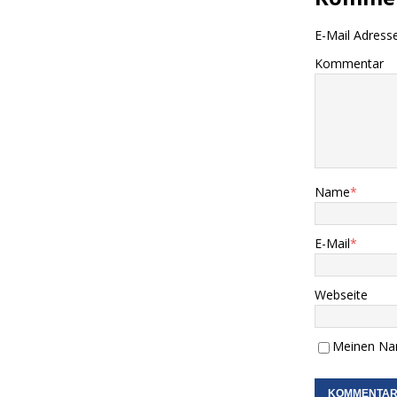
r
i
c
E-Mail Adresse 
h
Kommentar
t
e
t
m
a
n
i
h
Name
*
n
e
i
n
E-Mail
*
?
3
Webseite
0
.
M
Meinen Nam
a
i
2