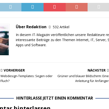
Über Redaktion
532 Artikel
In diesem IT-Magazin veröffentlichen unsere Redakteure r
interessante Beiträge zu den Themen Internet, IT, Server, 
Apps und Software.
VORHERIGER
NÄCHSTER
Webdesign-Templates: Segen oder
Grüner und blauer Bildschirm: Eine
Fluch?
Anleitung für Anfänger
HINTERLASSE JETZT EINEN KOMMENTAR
tar hinterlassen