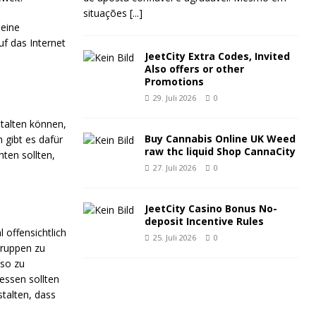
situações
[...]
seine
f das Internet
JeetCity Extra Codes, Invited
Also offers or other
Promotions
29. Juli 2026
0
stalten können,
Buy Cannabis Online UK Weed
 gibt es dafür
raw thc liquid Shop CannaCity
hten sollten,
27. Juli 2026
0
JeetCity Casino Bonus No-
deposit Incentive Rules
 offensichtlich
25. Juli 2026
0
gruppen zu
 so zu
dessen sollten
stalten, dass