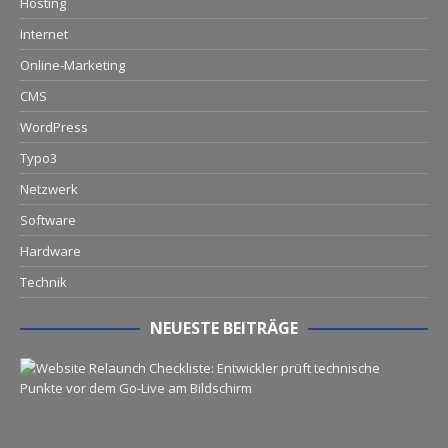
Hosting
Internet
Online-Marketing
CMS
WordPress
Typo3
Netzwerk
Software
Hardware
Technik
NEUESTE BEITRÄGE
G
o
-
L
i