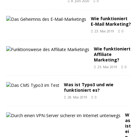
8. Juni 2020
0
Wie funktioniert
E-Mail Marketing?
23. Mai 2019
0
Wie funktioniert
Affiliate
Marketing?
25. Mai 2019
0
Was ist Typo3 und wie
funktioniert es?
28. Mai 2019
0
W
as
ist
ei
n