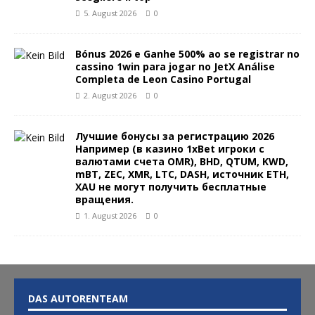
5. August 2026
0
Bónus 2026 e Ganhe 500% ao se registrar no
cassino 1win para jogar no JetX Análise
Completa de Leon Casino Portugal
2. August 2026
0
Лучшие бонусы за регистрацию 2026
Например (в казино 1xBet игроки с
валютами счета OMR), BHD, QTUM, KWD,
mBT, ZEC, XMR, LTC, DASH, источник ETH,
XAU не могут получить бесплатные
вращения.
1. August 2026
0
DAS AUTORENTEAM