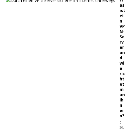
as
ist
ei
n
VP
N-
Se
rv
er
un
d
wi
e
ric
ht
et
m
an
ih
n
ei
n?
30.