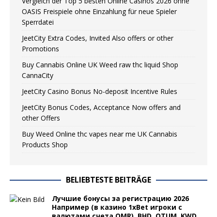
Vergleich der Top 5 besten Online Casinos 2026 ohne
OASIS Freispiele ohne Einzahlung für neue Spieler
Sperrdatei
JeetCity Extra Codes, Invited Also offers or other
Promotions
Buy Cannabis Online UK Weed raw thc liquid Shop
CannaCity
JeetCity Casino Bonus No-deposit Incentive Rules
JeetCity Bonus Codes, Acceptance Now offers and
other Offers
Buy Weed Online thc vapes near me UK Сannabis
Products Shop
BELIEBTESTE BEITRÄGE
Лучшие бонусы за регистрацию 2026
Например (в казино 1xBet игроки с
валютами счета OMR), BHD, QTUM, KWD,