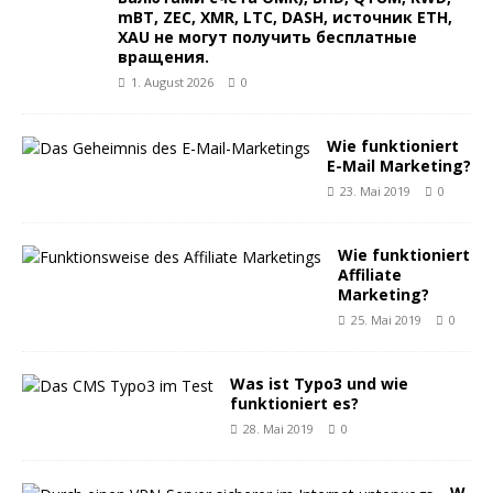
mBT, ZEC, XMR, LTC, DASH, источник ETH,
XAU не могут получить бесплатные
вращения.
1. August 2026
0
Wie funktioniert
E-Mail Marketing?
23. Mai 2019
0
Wie funktioniert
Affiliate
Marketing?
25. Mai 2019
0
Was ist Typo3 und wie
funktioniert es?
28. Mai 2019
0
W