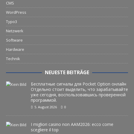
CMS
WordPress
Typo3
Netzwerk
Software
Hardware
Technik
NEUESTE BEITRÄGE
Бесплатные сигналы для Pocket Option онлайн
Отдельно стоит выделить, что зарабатывайте
уже сегодня, воспользовавшись проверенной
программой.
5. August 2026
0
I migliori casino non AAM2026: ecco come
scegliere il top